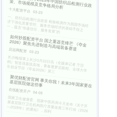
捷希源配资APP下载 原创成果打破欧美垄
断，华师大团队用“地沟油”研发出100%可持
续航空燃料
十大配资平台
04-17
用俗称“地沟油”的废弃油脂生产可持续航空燃料
（SAF），碳减排量超50%，是航空业实现绿色低
碳转型的关键路径。最近，华东
驰牛配资官网 把课堂搬进马场——山东高校
马术专业教学一线观察
十大配资平台
03-31
新华社济南3月30日电（记者张力元、张武岳）初春
暖阳下，位于山东省济南市历城区的泰山七号马术
俱乐部里，一群年轻人正学习赛
太原股票配资网平台 李荣浩发文否认《小眼
睛》抄袭：刚出道都在调侃我小眼睛，我怎
么可能自己写首《小眼睛》；别去找单依纯
粉丝，“有人希望我生气”
十大配资平台
04-02
4月1日，歌手李荣浩发长文回应《小眼睛》被指抄