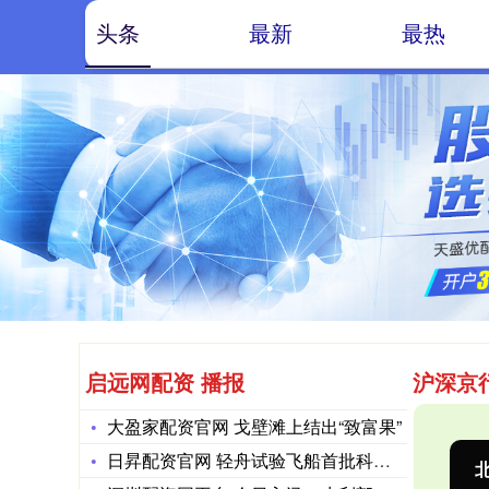
头条
最新
最热
启远网配资 播报
沪深京
大盈家配资官网 戈壁滩上结出“致富果”
日昇配资官网 轻舟试验飞船首批科学成果发布，电池成本仅为传统
沪深300
4694.44
北
43.13
0.93%