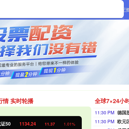
首页
启远网配
行情 实时轮播
全球7×24小
11:30 PM
德国
11:30 PM
欧元
证50
1134.24
创业板指
11.37
1.01%