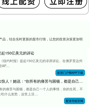
资产品，结合实时更新的股市行情，让您的投资决策更加明
起150亿美元的诉讼
朗普将对《纽约时报》提起150亿美元的诽谤诉讼。在佛罗里达州
....
配资门户网APP下载
配资导航官网 90岁美国心理女博士再次语出惊人！她说：“你所有的痛苦与困顿，都是自己一个人的事情，你的生死，不关任何人的事，你的伤口在流血，别人却在为晚上吃什么发愁！”
所有的痛苦与困顿，都是自己一个人的事情，你的生死，不
什么发愁，这世上没....
配资导航官网