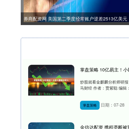
券商配资网 美国第二季度经常账户逆差2513亿美元
掌盘策略 10亿易主！
炒股就看金麒麟分析师研报
马财经 作者：贾紫聪 编辑：
日期：07-28
掌盘策略
金信达配资 携程垄断被