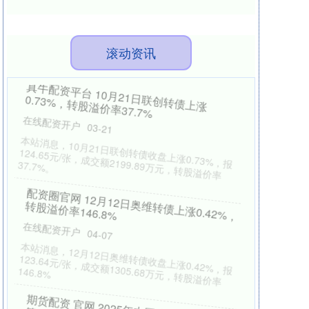
滚动资讯
金钥匙配资平台 航班落地后撞上机场廊桥 东
航致歉 正调查具体原因
炒股配资服务
05-03
5月2日，多位网友在社交平台上发布视频和文字，
反映从成都双流飞往上海虹桥的东航MU5406航班
在上海虹桥机场停靠廊桥附近
浩广配资 12月12日赛特转债下跌0.14%，转
股溢价率37.58%
炒股配资服务
04-07
本站消息，12月12日赛特转债收盘下跌0.14%，报
128.34元/张，成交额1588.59万元，转股溢价率
37.58%