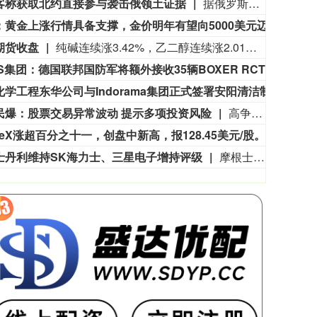
客称获取北约直接参与袭击俄领土证据
据俄罗斯方面7日消息，有匿名俄罗斯黑客称，已获取北约直接参与袭击俄领土的书面证据。相关内容涉及乌克兰武装部队2026年7月袭击俄列宁格勒州和加里宁格勒州石油码头的事件。该匿名黑客透露，其获取的书面证据显示，受雇于北约情报部门的专家巴特·德瓦赫特向乌克兰国家安全局提供了列宁格勒州和加里宁格勒州石油码头以及俄罗斯天然气工业股份公司一艘液化天然气运输船的坐标情报。（央视新闻）
瑞银：黄金上涨行情具备支撑，金价明年有望向5000美元迈进
瑞银
期货收盘
纯碱连续涨3.42%，乙二醇连续涨2.01%，焦煤连续涨1.71%，玻璃连续涨1.47%，苯乙烯连续涨1.20%。
KNDS集团：德国联邦国防军将额外接收35辆BOXER RCT30战车。荷兰陆军将再接收34辆 BOXER RCT30战车。
KND
中国化学工程东华公司与Indorama集团正式签署安阳清洁制气示范项目EPC合同
据东华
民爆：股票交易异常波动 提示多项投资风险
高争民爆公告称，8月5日至7日，公司股票收盘价格涨幅偏离值累计超20%，属异常波动。公司已被深交所重点监控，若股价非理性波动或申请停牌核查。公司尚未开展矿山投资开发业务，无资产注入及重组计划。截至8月7日，公司市盈率和市净率高于行业水平。公司预计上半年净利润2900 - 3800万元，同比降45.09% - 58.09%。因股价高于上限，现阶段无法实施股份回购。控股子公司中标2.2亿元项目，尚未签合同。
ceX涨超百分之十一，创盘中新高，报128.45美元/股。
Spa
士丹利维持SK海力士、三星电子增持评级
摩根士丹利维持SK海力士、三星电子增持评级，目标价分别定为260万韩元、38.1万韩元。 以报告采用基准股价测算，两大目标价对应潜在上涨空间约74%、65%，但不代表股价必将上行。 报告将2027年云资本开支同比增速预测由14%上调至29%，AI算力需求仍是存储周期重要结构性支撑。 DRAM、NAND合约价格持续上行，但环比涨幅自高点回落；摩根士丹利预计存储行业将在2026年第四季度进入周期后期。