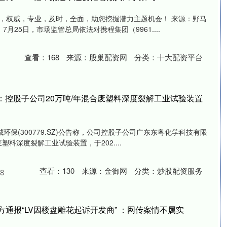
，权威，专业，及时，全面，助您挖掘潜力主题机会！ 来源：野马
7月25日，市场监管总局依法对携程集团（9961....
查看：
168
来源：
股巢配资网
分类：
十大配资平台
：控股子公司20万吨/年混合废塑料深度裂解工业试验装置
城环保(300779.SZ)公告称，公司控股子公司广东东粤化学科技有限
塑料深度裂解工业试验装置，于202....
查看：
130
来源：
金御网
分类：
炒股配资服务
8
方通报“LV因楼盘雕花起诉开发商” ：网传案情不属实