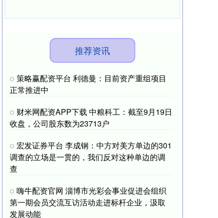
袭，他称2000年代在北京从事音乐幕后工作时，曾
将平井坚《Signal》的
推荐资讯
策略赢配资平台 利德曼：目前资产重组项目
正常推进中
财米网配资APP下载 中粮科工：截至9月19日
收盘，公司股东数为23713户
宏发证券平台 李成钢：中方对美方单边的301
调查的立场是一贯的，我们反对这种单边的调
查
嗨牛配资官网 淄博市光彩会事业促进会组织
第一期会员交流互访活动走进标杆企业，汲取
发展动能