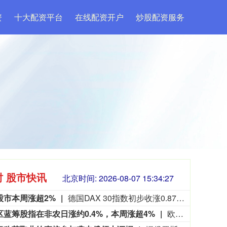
资
十大配资平台
在线配资开户
炒股配资服务
时 股市快讯
北京时间:
2026-08-07 15:34:29
股市本周涨超2%
德国DAX 30指数初步收涨0.87%，报26368.48点，本周累计上涨大约2.8%。法国股指初步收涨0.38%，意大利股指初步收涨0.11%、银行指数跌0.17%，英国股指初步收涨0.44%。
区蓝筹股指在非农日涨约0.4%，本周涨超4%
欧洲STOXX 600指数初步收涨0.42%，报660.97点，本周累计上涨大约1.8%。欧元区STOXX 50指数初步收涨0.45%，报6531.80点，非农就业报告发布后一度达到6559.99点，本周累涨约4.2%。富时泛欧绩优300指数初步收涨0.43%，报2641.28点。
3563.12
基金指数
72
47.56
1.35%