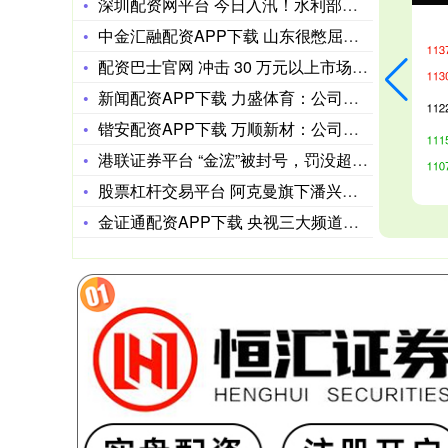
深圳配资网平台 今日入汛！水利部：今年北方地区洪涝灾害可能多
中金汇融配资APP下载 山东很憋屈的省属高校，增补211惨被
配资巴士官网 冲击 30 万元以上市场，消息称零跑计划明年推
新闻配资APP下载 力盛体育：公司服务的亚洲保时捷卡雷拉杯（
锴安配资APP下载 万顺新材：公司已设立安徽中基铝塑膜科技有
港联证券平台 “金浤”被封号，罚没超8300万元，官方披露详
股票杠杆交易平台 阿克曼旗下潘兴广场50亿美元IPO即将挂牌
金证通配资APP下载 央视三大频道六次聚焦报道山东港口青岛港