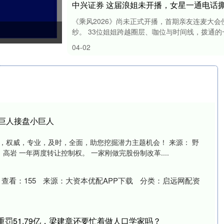
中兴证券 这届浪姐未开播，女星一通电话
《乘风2026》尚未正式开播，首期亲友连麦大
纱。 33位姐姐跨越圈层、咖位与时间线，拨通的一
04-02
小巨人接盘小巨人
，权威，专业，及时，全面，助您挖掘潜力主题机会！ 来源： 野
高岩 一年两度转让控制权。 一家刚做完股份制改革....
查看：
155
来源：
大资本优配APP下载
分类：
启远网配资
重罚51.79亿，梁建章还要忙着做人口学家吗？