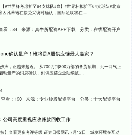
【#世界杯考虑扩至64支球队#⚽️】#世界杯拟扩至64支球队#北京
因凡蒂诺‌在接受采访时确认，国际足联将在....
查看：
84
来源：
真牛所配资APP下载
分类：
在线配资开户
Phone确认量产！谁将是A股供应链最大赢家？
的脚步声，正越来越近。 从700万到800万部的备货预期，到一口气上
启动量产的消息确认，到供应链企业陆续披....
4
查看：
190
来源：
专业炒股配资平台
分类：
十大配资平台
境：公司高度重视应收账款回收工作
信披】查看更多考评等级 证券日报网讯 7月12日，城发环境在互动