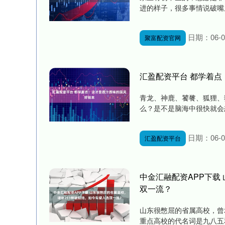
进的样子，很多事情说破嘴皮
日期：06-0
聚富配资官网
汇盈配资平台 都学着
青龙、神鹿、饕餮、狐狸、
么？是不是脑海中很快就会想
日期：06-0
汇盈配资平台
中金汇融配资APP下载
双一流？
山东很憋屈的省属高校，曾
重点高校的代名词是九八五和