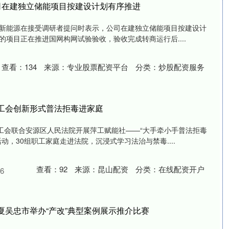
司在建独立储能项目按建设计划有序推进
，立新能源在接受调研者提问时表示，公司在建独立储能项目按建设计
项目正在推进国网构网试验验收，验收完成转商运行后....
查看：
134
来源：
专业股票配资平台
分类：
炒股配资服务
乡工会创新形式普法拒毒进家庭
总工会联合安源区人民法院开展萍工赋能社——“大手牵小手普法拒毒
动，30组职工家庭走进法院，沉浸式学习法治与禁毒....
查看：
92
来源：
昆山配资
分类：
在线配资开户
6
夏吴忠市举办“产改”典型案例展示推介比赛