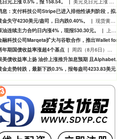
日元上涨 0.5%，报 158.54。
美元兑日元上涨 0.5%，报 158.54。
市场消息：支付科技公司Stripe已进入排他性谈判阶段，拟以现金加股票交易收购人工智能初创企业OpenRouter，这笔交易对该初创企业的估值接近100亿美元。
市场消
金失守4230美元/盎司，日内跌0.40%。
现货黄金失守4230美元/盎司，日内跌0.40%。
原油连续主力合约日内涨4%，现报530.30元。
上海原油连续主力合约日内涨4%，现报530.30元。
美国金融科技公司Marqeta扩大与谷歌合作，推出Wallet for Kids新服务。
美国金
两年期国债收益率涨超4个基点
周四（8月6日）欧市尾盘，英国10年期国债收益率涨3.7个基点，报4.927%，整体持续震荡上行。两年期英债收益率涨4.3个基点，报4.285%。30年期英债收益率涨3个基点，50年期英债收益率涨3.3个基点。2/10年期英债收益率利差跌0.904个基点，报+63.806个基点。
各期限美债收益率上扬 油价上涨推升加息预期 且Alphabet大举发债
美国国
现货黄金走势转跌，最新下跌0.3%，报每盎司4233.83美元。
现货黄