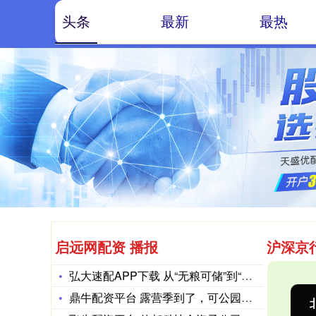
头条
最新
最热
启远网配资 播报
沪深京
弘大速配APP下载 从“无粮可储”到“租仓存粮”，印尼大米库
鼎牛配资平台 露营季到了，可公园停车场不光位置少，价格还贼贵
北证50
1122.88
创
3.42
0.30%