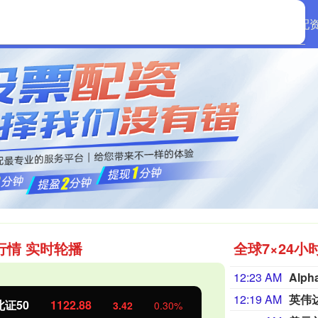
首页
启远网配
行情 实时轮播
全球7×24小
12:23 AM
Alp
12:19 AM
英伟达
业板指
3515.56
基金指数
-19.58
-0.55%