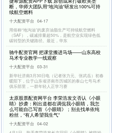
捷希源配资APP下载 原创成果打破欧美垄
断，华师大团队用“地沟油”研发出100%可持
续航空燃料
十大配资平台
04-17
用俗称“地沟油”的废弃油脂生产可持续航空燃料
（SAF），碳减排量超50%，是航空业实现绿色低
碳转型的关键路径。最近，华东
驰牛配资官网 把课堂搬进马场——山东高校
马术专业教学一线观察
十大配资平台
03-31
新华社济南3月30日电（记者张力元、张武岳）初春
暖阳下，位于山东省济南市历城区的泰山七号马术
俱乐部里，一群年轻人正学习赛
太原股票配资网平台 李荣浩发文否认《小眼
睛》抄袭：刚出道都在调侃我小眼睛，我怎
么可能自己写首《小眼睛》；别去找单依纯
粉丝，“有人希望我生气”
十大配资平台
04-02
4月1日，歌手李荣浩发长文回应《小眼睛》被指抄