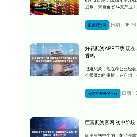
6月12日晚，2026年浙
启幕。来自全省14支产业工会
日期：06-16
股巢配资网
好易配资APP下载 现
香吗
很难想象，现在考公已经卷
个很魔幻的事情，在广州一个
日期：0
好易配资APP下载
巨富配资官网 初中阶
家里有初中生的，想必是非