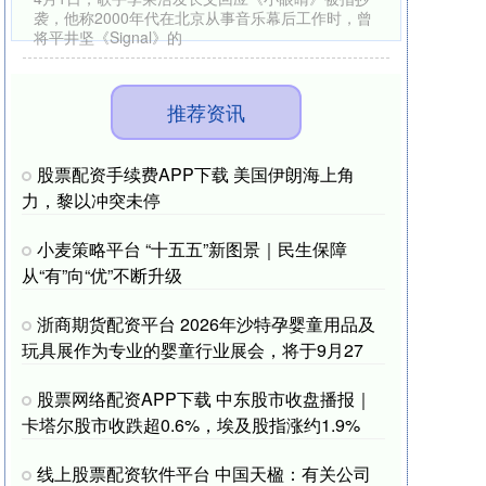
袭，他称2000年代在北京从事音乐幕后工作时，曾
将平井坚《Signal》的
推荐资讯
股票配资手续费APP下载 美国伊朗海上角
力，黎以冲突未停
小麦策略平台 “十五五”新图景｜民生保障
从“有”向“优”不断升级
浙商期货配资平台 2026年沙特孕婴童用品及
玩具展作为专业的婴童行业展会，将于9月27
股票网络配资APP下载 中东股市收盘播报｜
卡塔尔股市收跌超0.6%，埃及股指涨约1.9%
线上股票配资软件平台 中国天楹：有关公司