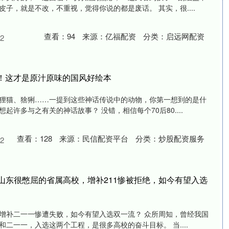
子，就是不改，不重视，觉得你说的都是废话。 其实，很....
查看：
94
来源：
亿福配资
分类：
启远网配资
2
点！这才是原汁原味的国风好绘本
狸猫、猞猁……一提到这些神话传说中的动物，你第一想到的是什
起许多与之有关的神话故事？ 没错，相信每个70后80....
查看：
128
来源：
民信配资平台
分类：
炒股配资服务
2
 山东很憋屈的省属高校，增补211惨被拒绝，如今有望入选
增补二一一惨遭失败，如今有望入选双一流？ 众所周知，曾经我国
二一一，入选这两个工程，是很多高校的奋斗目标。 当....