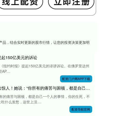
资产品，结合实时更新的股市行情，让您的投资决策更加明
起150亿美元的诉讼
朗普将对《纽约时报》提起150亿美元的诽谤诉讼。在佛罗里达州
....
配资门户网APP下载
配资导航官网 90岁美国心理女博士再次语出惊人！她说：“你所有的痛苦与困顿，都是自己一个人的事情，你的生死，不关任何人的事，你的伤口在流血，别人却在为晚上吃什么发愁！”
所有的痛苦与困顿，都是自己一个人的事情，你的生死，不
什么发愁，这世上没....
配资导航官网