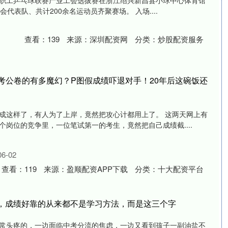
江省职工乒乓球联赛产业工会选拔赛在浙江绍兴新昌县小球中心体育馆
代表队、共计200余名运动员齐聚赛场。 入场....
查看：
139
来源：
深圳配资网
分类：
炒股配资服务
在考公卷的有多魔幻？P图假成绩吓退对手！20年后这碗饭还
成这样了，有人为了上岸，竟然把攻心计都用上了。 这两天网上有
岗位的竞争里，一位笔试第一的考生，竟然把自己成绩截....
6-02
查看：
119
来源：
盈顺配资APP下载
分类：
十大配资平台
段，成绩好靠的从来都不是学习方法，而是这三个字
常头疼的，一边面临中考分流的焦虑，一边又看到孩子一副油盐不