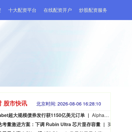
资
十大配资平台
在线配资开户
炒股配资服务
时 股市快讯
北京时间:
2026-08-06 16:28:11
habet超大规模债券发行获1150亿美元订单
Alphabet最新一轮超大规模债券发行获得约1150亿美元订单，显示在近期抛售后，投资者对与AI热潮相关的债务重新产生兴趣。据知情人士透露，此次债券发行吸引的需求超过预期发行规模上限250亿美元的四倍。此次需求超过了亚马逊和SpaceX等公司近期其他AI相关债券发行所获得的认购规模。Alphabet此次债券发行向投资者提供了相对较高的发行优惠，以吸引需求。
考量激进方案：下调 Rubin Ultra 芯片显存容量
英伟达正考虑一项激进举措，以应对高端高带宽内存芯片短缺问题：在下一代图形处理器 Rubin Ultra 上，采用低于原计划的显存配置。据三位了解该测试工作的知情人士透露，过去数周，英伟达已对至少三个版本的 Rubin Ultra 显卡开展测试，部分版本的显存规模低于公司最初公布的规格。这三位知情人士表示，英伟达考量低显存版本，部分原因在于其可能无法获取充足的高端内存，来满足原始设计的供货需求。显存缩减会对芯片性能造成影响，不过英伟达可通过其他方式进行弥补。但一家人工智能企业若使用这款降显存芯片运行大型 AI 模型，就需要调用比原本更多的芯片。英伟达此番考量，折射出 AI 热潮之下，芯片行业产能已难以承接数据中心暴涨的需求。GPU 的核心组件内存芯片因此出现严重短缺，推高了产品价格。成本上涨在整个科技行业引发连锁反应：企业被迫超出预算支出，苹果等公司也因此上调硬件终端售价。
7229.80
国债指数
22
-1.63
-0.02%