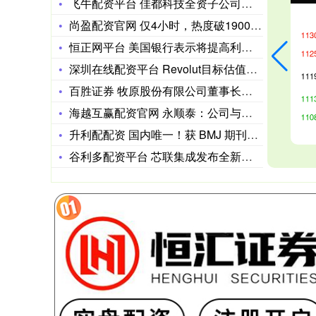
飞牛配资平台 佳都科技全资子公司与西门子、工控国际在广州共建
尚盈配资官网 仅4小时，热度破19000，4月观众最期待的黑
恒正网平台 美国银行表示将提高利润并控制成本 力图重振股价表
深圳在线配资平台 Revolut目标估值2000亿美元，IP
百胜证券 牧原股份有限公司董事长秦英林：深耕猪肉产业 不负时
海越互赢配资官网 永顺泰：公司与各大啤酒集团建立了长期稳定的
升利配配资 国内唯一！获 BMJ 期刊内容独家合作授权，氢离
谷利多配资平台 芯联集成发布全新碳化硅G2.0技术平台 重点